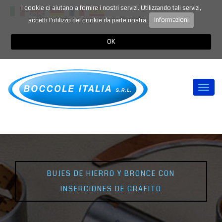
I cookie ci aiutano a fornire i nostri servizi. Utilizzando tali servizi,
accetti l'utilizzo dei cookie da parte nostra.
Informazioni
OK
Togg
navi
BUJES DE HIERRO Y BRONCE CON
INSERCIONES DE GRAFITO