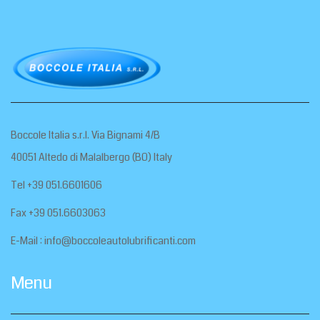
Boccole Italia s.r.l. Via Bignami 4/B
40051 Altedo di Malalbergo (BO) Italy
Tel +39 051.6601606
Fax +39 051.6603063
E-Mail :
info@boccoleautolubrificanti.com
Menu