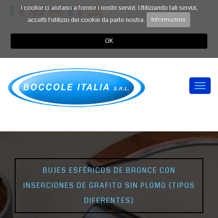
I cookie ci aiutano a fornire i nostri servizi. Utilizzando tali servizi,
accetti l'utilizzo dei cookie da parte nostra.
Informazioni
OK
Togg
navi
BUJES ESFÉRICOS DE BRONCE CON
INSERCIONES DE GRAFITO SIN PLOMO (TIPOS
DIFERENTES)