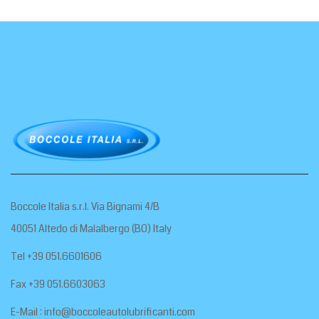
Boccole Italia s.r.l. Via Bignami 4/B
40051 Altedo di Malalbergo (BO) Italy
Tel +39 051.6601606
Fax +39 051.6603063
E-Mail :
info@boccoleautolubrificanti.com